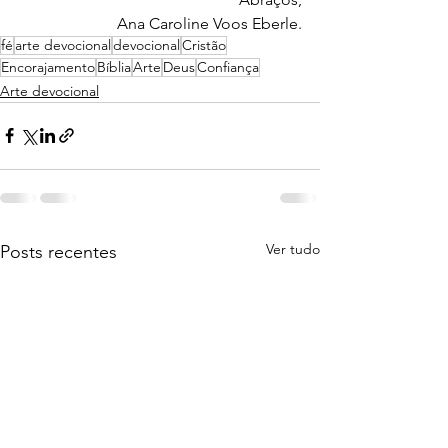
Ana Caroline Voos Eberle.
fé
arte devocional
devocional
Cristão
Encorajamento
Bíblia
Arte
Deus
Confiança
Arte devocional
Ver tudo
Posts recentes