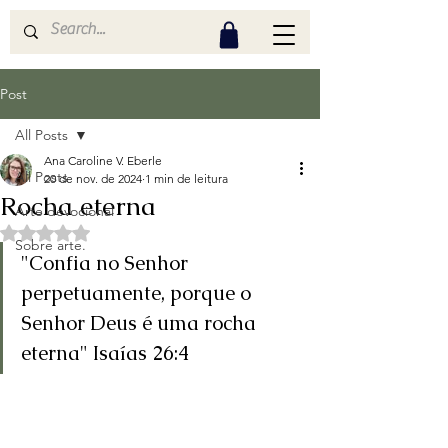
Post
All Posts
Ana Caroline V. Eberle
All Posts
20 de nov. de 2024
1 min de leitura
Rocha eterna
Arte devocional
Avaliado com NaN de 5 estrelas.
Sobre arte.
"Confia no Senhor 
perpetuamente, porque o 
Senhor Deus é uma rocha 
eterna" Isaías 26:4