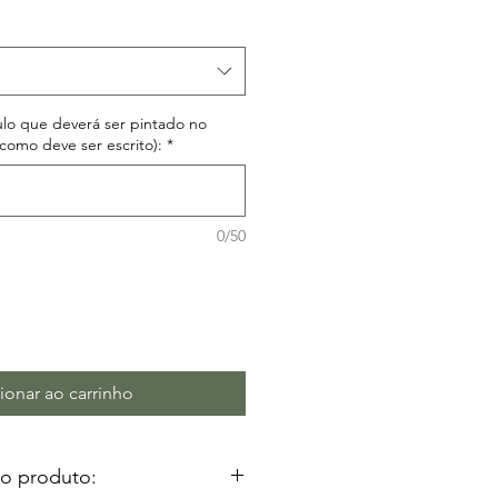
culo que deverá ser pintado no
omo deve ser escrito):
*
0/50
ionar ao carrinho
do produto: