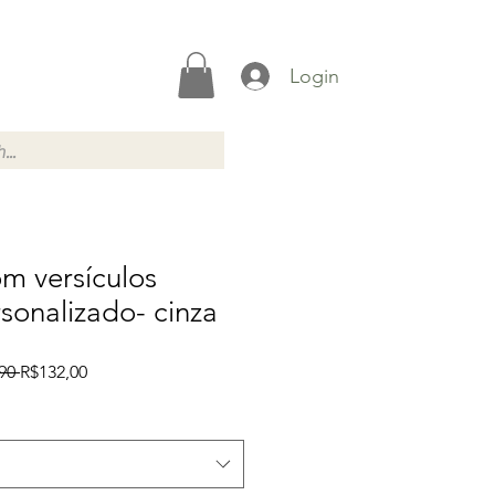
Login
m versículos
rsonalizado- cinza
Preço
Preço
90 
R$132,00
normal
promocional